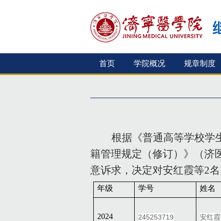
首页
学院概况
规章制度
根据《普通高等学校学
籍管理规定（修订）》（济
意诉求，决定对安红霞等
2
名
年级
学号
姓名
2024
245253719
安红霞