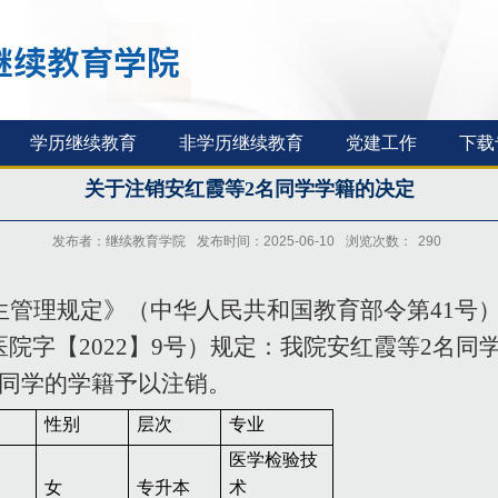
学历继续教育
非学历继续教育
党建工作
下载
关于注销安红霞等2名同学学籍的决定
发布者：继续教育学院
发布时间：2025-06-10
浏览次数：
290
生管理规定》（中华人民共和国教育部令第
41
号
医院字【
2022
】
9
号）规定：我院安红霞等
2
名同
同学的学籍予以注销。
性别
层次
专业
医学检验技
女
专升本
术